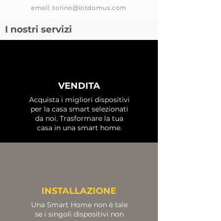
email:
torino@iotdomus.com
I nostri servizi
VENDITA
Acquista i migliori dispositivi
per la casa smart selezionati
da noi. Trasformare la tua
casa in una smart home.
INSTALLAZIONE
Una Smart Home non è tale
se i singoli dispositivi non