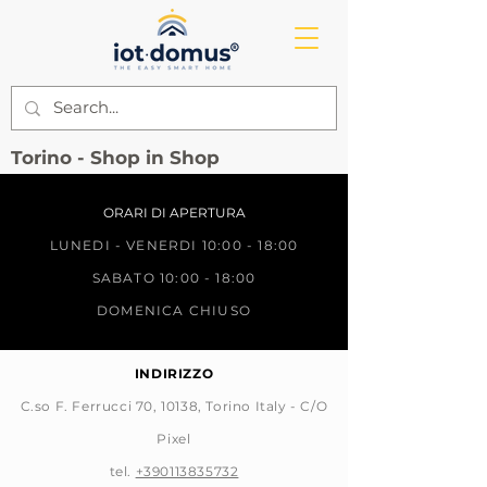
Torino - Shop in Shop
ORARI DI APERTURA
LUNEDI - VENERDI 10:00 - 18:00
SABATO 10:00 - 18:00
DOMENICA CHIUSO
INDIRIZZO
C.so F. Ferrucci 70, 10138, Torino Italy - C/O
Pixel
tel.
+390113835732